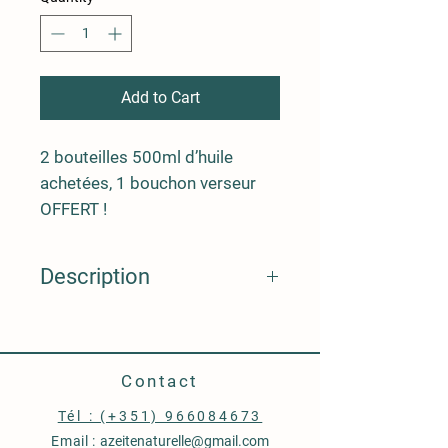
Add to Cart
2 bouteilles 500ml d’huile
achetées, 1 bouchon verseur
OFFERT !
Description
Bouchon Verseur
en Liège et Tête en Bois Brut
Made in Portugal
Contact
‭Tél : (+351) 966084673
Email :
azeitenaturelle@gmail.com